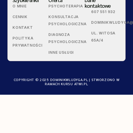
kontaktowe
O MNIE
PSYCHOTERAPIA
607 551 932
CENNIK
KONSULTACJA
DOMINIKWLUDYGA@
PSYCHOLOGICZNA
KONTAKT
UL. WITOSA
DIAGNOZA
POLITYKA
65A/4
PSYCHOLOGICZNA
PRYWATNOŚCI
INNE USŁUGI
COPYRIGHT © 2025 DOMINIKWLUDYGA.PL | STWORZONO W
RAMACH KURSU
ATWI.PL